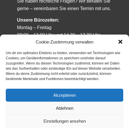
Sie haben rechtliche Fragen? Wir beraten Sie
gerne – vereinbaren Sie einen Termin mit uns.
Unsere Bürozeiten:
Montag – Freitag
08:00 – 13.00 Uhr und 14.30 – 17.30 Uhr
Cookie-Zustimmung verwalten
sowie samstags und feiertags nach
Um dir ein optimales Erlebnis zu bieten, verwenden wir Technologien wie
Vereinbarung.
Cookies, um Geräteinformationen zu speichern und/oder darauf
zuzugreifen. Wenn du diesen Technologien zustimmst, können wir Daten
wie das Surfverhalten oder eindeutige IDs auf dieser Website verarbeiten.
Wenn du deine Zustimmung nicht erteilst oder zurückziehst, können
bestimmte Merkmale und Funktionen beeinträchtigt werden.
>> Datenschutzerklärung
Akzeptieren
>> Impressum
>> Cookie-Richtlinie
Ablehnen
Einstellungen ansehen